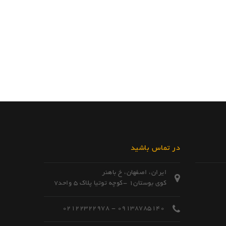
در تماس باشید
ایران، اصفهان، خ باهنر
کوی بوستان1 -کوچه توتیا پلاک 5 واحد7
09138785140 - 02122322978