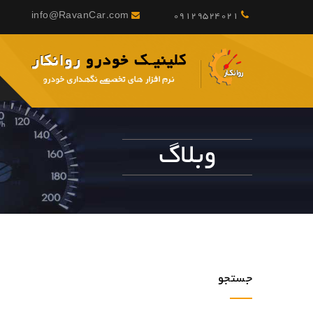
info@RavanCar.com
09129524021
وبلاگ
جستجو