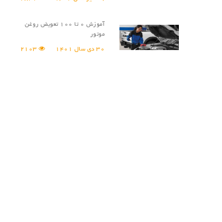
آموزش 0 تا 100 تعویض روغن
موتور
30 دی سال 1401
2103