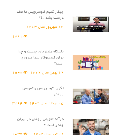
چیکار کنیم اتوسرویس ما صف
درست بشه !!؟؟
14 شهریور سال 1403
1391
باشگاه مشتریان چیست و چرا
برای کسب‌و‌کار شما ضروری
است؟
12 بهمن سال 1402
1540
لگوی اتوسرویس و تعویض
روغنی
05 مرداد سال 1402
3394
درآمد تعویض روغنی در ایران
چقدر است ؟
09 تیر سال 1402
2837