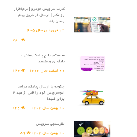
کارت سرویس خودرو | نرم‌افزار
روانکار | ارسال از طریق پیام
رسان بله
22 فروردین سال 1405
781
سیستم جامع پیامک‌رسانی و
یادآوری هوشمند
20 اسفند سال 1404
126
چگونه با ارسال پیامک، درآمد
اتوسرویس خود را قبل از عید ۲
برابر کنید؟
20 بهمن سال 1404
146
نظر‌سنجی سرویس
20 بهمن سال 1404
159