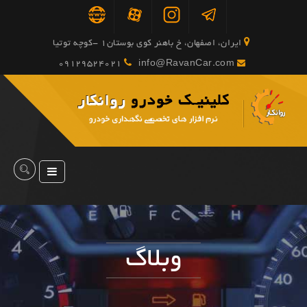
ایران، اصفهان، خ باهنر کوی بوستان1 -کوچه توتیا
09129524021
info@RavanCar.com
وبلاگ