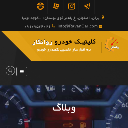
ایران، اصفهان، خ باهنر کوی بوستان1 -کوچه توتیا
09129524021
info@RavanCar.com
وبلاگ