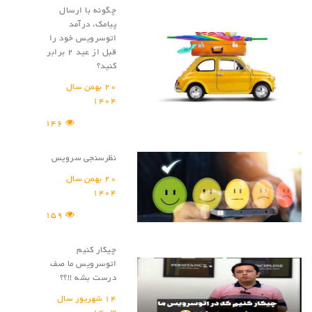
چگونه با ارسال
پیامک، درآمد
اتوسرویس خود را
قبل از عید ۲ برابر
کنید؟
20 بهمن سال
1404
146
نظر‌سنجی سرویس
20 بهمن سال
1404
159
چیکار کنیم
اتوسرویس ما صف
درست بشه !!؟؟
14 شهریور سال