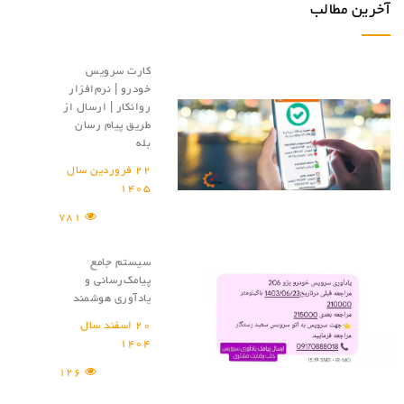
آخرین مطالب
کارت سرویس
خودرو | نرم‌افزار
روانکار | ارسال از
طریق پیام رسان
بله
22 فروردین سال
1405
781
سیستم جامع
پیامک‌رسانی و
یادآوری هوشمند
20 اسفند سال
1404
126