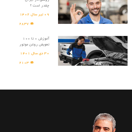
چقدر است ؟
09 تیر سال 1402
2837
آموزش 0 تا 100
تعویض روغن موتور
30 دی سال 1401
2103