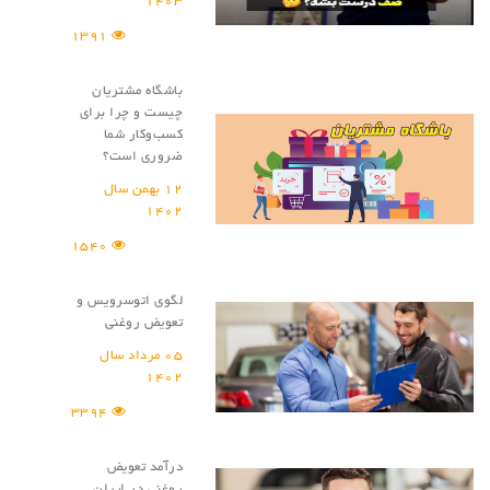
1403
1391
باشگاه مشتریان
چیست و چرا برای
کسب‌و‌کار شما
ضروری است؟
12 بهمن سال
1402
1540
لگوی اتوسرویس و
تعویض روغنی
05 مرداد سال
1402
3394
درآمد تعویض
روغنی در ایران